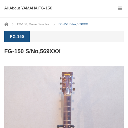
All About YAMAHA FG-150
ホーム
FG-150
,
Guitar Samples
FG-150 S/No,569XXX
FG-150
FG-150 S/No,569XXX