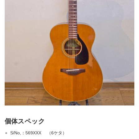
個体スペック
S/No,：569XXX （6ケタ）