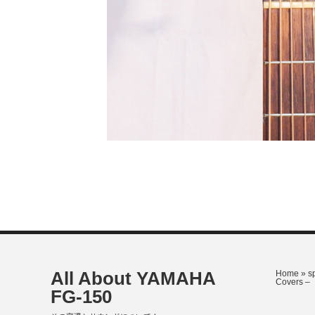
All About YAMAHA
Home
»
s
Covers –
FG-150