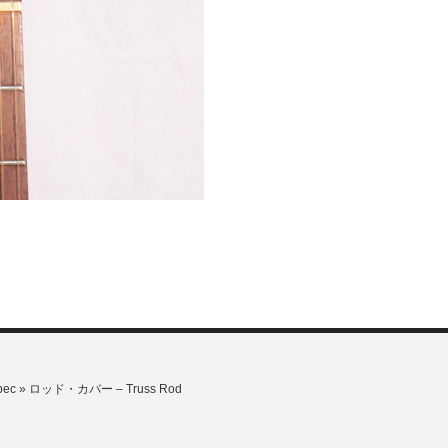
pec
»
ロッド・カバー – Truss Rod