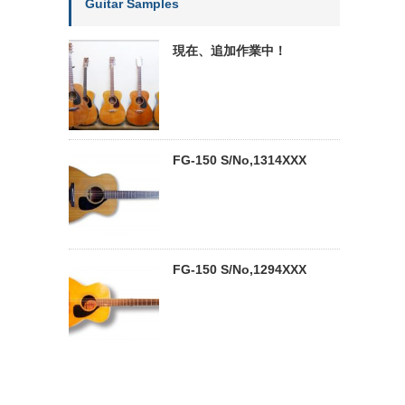
Guitar Samples
現在、追加作業中！
FG-150 S/No,1314XXX
FG-150 S/No,1294XXX